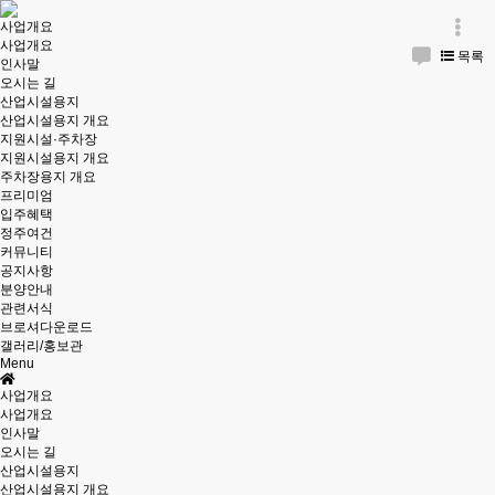
사업개요
사업개요
목록
인사말
오시는 길
산업시설용지
산업시설용지 개요
지원시설·주차장
지원시설용지 개요
주차장용지 개요
프리미엄
입주혜택
정주여건
커뮤니티
공지사항
분양안내
관련서식
브로셔다운로드
갤러리/홍보관
Menu
사업개요
사업개요
인사말
오시는 길
산업시설용지
산업시설용지 개요